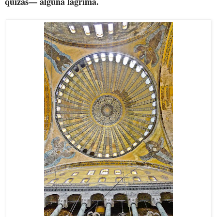
quizás— alguna lágrima.