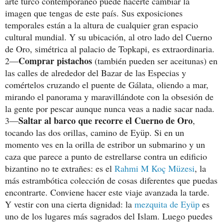
arte turco contemporáneo puede hacerte cambiar la
imagen que tengas de este país. Sus exposiciones
temporales están a la altura de cualquier gran espacio
cultural mundial. Y su ubicación, al otro lado del Cuerno
de Oro, simétrica al palacio de Topkapi, es extraordinaria.
Comprar pistachos
2—
(también pueden ser aceitunas) en
las calles de alrededor del Bazar de las Especias y
comértelos cruzando el puente de Gálata, oliendo a mar,
mirando el panorama y maravillándote con la obsesión de
la gente por pescar aunque nunca veas a nadie sacar nada.
Saltar al barco que recorre el Cuerno de Oro
3—
,
tocando las dos orillas, camino de Eyüp. Si en un
momento ves en la orilla de estribor un submarino y un
caza que parece a punto de estrellarse contra un edificio
bizantino no te extrañes: es el
Rahmi M Koç Müzesi
, la
más estrambótica colección de cosas diferentes que puedas
encontrarte. Conviene hacer este viaje avanzada la tarde.
Y vestir con una cierta dignidad: la
mezquita de Eyüp
es
uno de los lugares más sagrados del Islam. Luego puedes