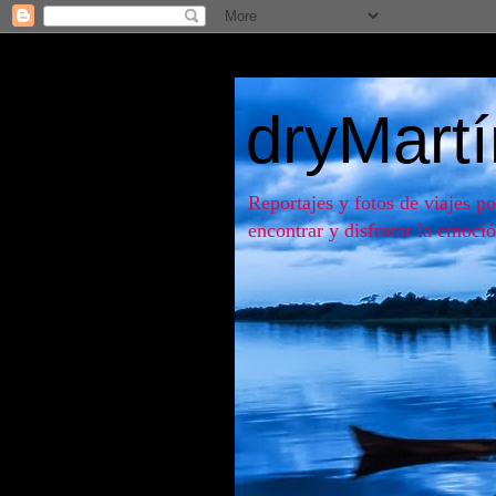
dryMart
Reportajes y fotos de viajes po
encontrar y disfrutar la emoció