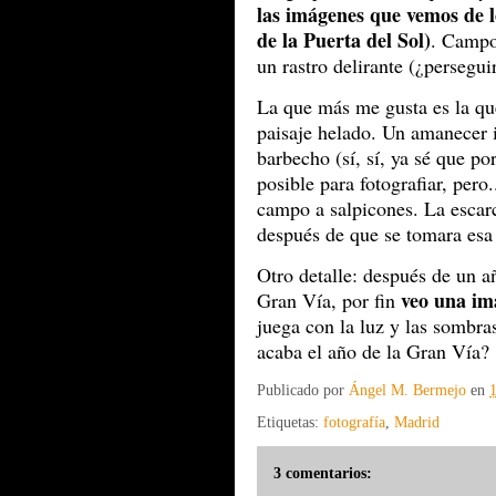
las imágenes que vemos de l
de la Puerta del Sol)
. Campos
un rastro delirante (¿persegui
La que más me gusta es la q
paisaje helado. Un amanecer i
barbecho (sí, sí, ya sé que po
posible para fotografiar, pero.
campo a salpicones. La escar
después de que se tomara esa 
Otro detalle: después de un a
veo una im
Gran Vía, por fin
juega con la luz y las sombra
acaba el año de la Gran Vía?
Publicado por
Ángel M. Bermejo
en
Etiquetas:
fotografía
,
Madrid
3 comentarios: