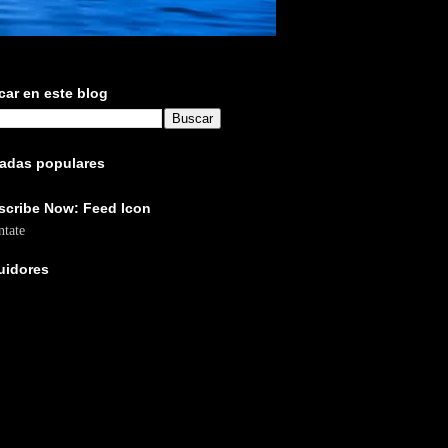
ar en este blog
radas populares
scribe Now: Feed Icon
tate
uidores