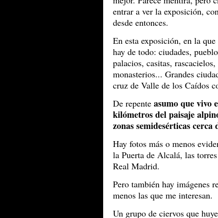
mejor. Parece mentira, pero 
entrar a ver la exposición, co
desde entonces.
En esta exposición, en la que
hay de todo: ciudades, pueblo
palacios, casitas, rascacielos,
monasterios... Grandes ciudad
cruz de Valle de los Caídos c
asumo que vivo e
De repente
kilómetros del paisaje alpin
zonas semidesérticas cerca 
Hay fotos más o menos evident
la Puerta de Alcalá, las torre
Real Madrid.
Pero también hay imágenes re
menos las que me interesan.
Un grupo de ciervos que huye 