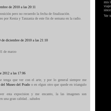
mis l
viaje
embre de 2010 a las 20:11
since
posición pero no recuerdo la fecha de finalización.
Ver t
seo por Kenia y Tanzania de este fin de semana en la radio.
 de diciembre de 2010 a las 21:10
 31 de marzo
de 2012 a las 17:06
 tenga que ver con el arte, y por lo general siempre me
a del Museo del Prado
o en elgun otro que quede en triangulo
ver esta expocision y me encanto, la las imagenes son
en una gran calidad...saludos