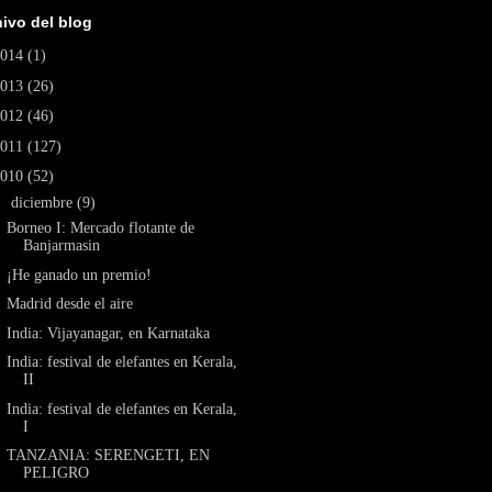
ivo del blog
2014
(1)
2013
(26)
2012
(46)
2011
(127)
2010
(52)
▼
diciembre
(9)
Borneo I: Mercado flotante de
Banjarmasin
¡He ganado un premio!
Madrid desde el aire
India: Vijayanagar, en Karnataka
India: festival de elefantes en Kerala,
II
India: festival de elefantes en Kerala,
I
TANZANIA: SERENGETI, EN
PELIGRO