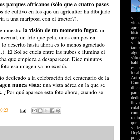
os parques africanos
(sólo que a cuatro pasos
 de cultivo en los que un agricultor ha dibujado
ría a una mariposa con el tractor?).
senci
vidas
apre
la visión de un momento fugaz
ue muestra
: un
histo
nvernal, un frío que pela, unos campos en
que e
senti
r lo descrito hasta ahora es lo menos agraciado
tambi
..). El Sol se cuela entre las nubes e ilumina el
algo 
cha que empieza a desaparecer. Diez minutos
sólo 
habi
foto esa imagen ya no existía.
estab
local
ño dedicado a la celebración del centenario de la
Antr
Comp
agen nunca vista
: una vista aérea en la que se
di cu
s. ¿Por qué aparece esta foto ahora, cuando se
para
dediq
llevo
cola
10:23
comun
radio
que p
se de
DryM
pong