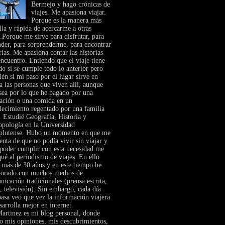
Bermejo y hago crónicas de
viajes. Me apasiona viajar.
Porque es la manera más
lla y rápida de acercarme a otras
.Porque me sirve para disfrutar, para
nder, para sorprenderme, para encontrar
rias. Me apasiona contar las historias
ncuentro. Entiendo que el viaje tiene
do si se cumple todo lo anterior pero
én si mi paso por el lugar sirve en
a las personas que viven allí, aunque
sea por lo que he pagado por una
tación o una comida en un
lecimiento regentado por una familia
. Estudié Geografía, Historia y
opología en la Universidad
lutense. Hubo un momento en que me
enta de que no podía vivir sin viajar y
 poder cumplir con esta necesidad me
ué al periodismo de viajes. En ello
 más de 30 años y en este tiempo he
borado con muchos medios de
icación tradicionales (prensa escrita,
, televisión). Sin embargo, cada día
asa veo que vez la información viajera
sarrolla mejor en internet.
artinez es mi blog personal, donde
o mis opiniones, mis descubrimientos,