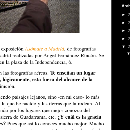
Arch
►
►
►
►
▼
a exposición
Asómate a Madrid
, de fotografías
adrid realizadas por Ángel Fernández Rincón. Se
n la plaza de la Independencia, 6.
Te enseñan un lugar
n las fotografías aéreas.
 lógicamente, está fuera del alcance de la
inición.
endo paisajes lejanos, sino -en mi caso- lo más
la que he nacido y las tierras que la rodean. Al
ando por los lugares que mejor conozco del
¿Y cuál es la gracia
sierra de Guadarrama, etc.
es?
Pues que así lo conoces mucho mejor. Mucho