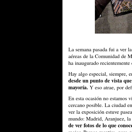
La semana pasada fui a ver l
aéreas de la Comunidad de M
ha inaugurado recientemente e
Hay algo especial, siempre, e
desde un punto de vista que,
mayoría.
Y eso atrae, por def
En esta ocasión no estamos vi
cercano posible. La ciudad en 
ver la exposición estuve pase
mundo: Madrid, Aranjuez, la 
de ver fotos de lo que conoc