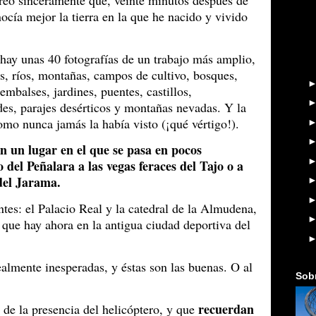
creo sinceramente que, veinte minutos después de
nocía mejor la tierra en la que he nacido y vivido
 hay unas 40 fotografías de un trabajo más amplio,
s, ríos, montañas, campos de cultivo, bosques,
 embalses, jardines, puentes, castillos,
es, parajes desérticos y montañas nevadas. Y la
omo nunca jamás la había visto (¡qué vértigo!).
n un lugar en el que se pasa en pocos
o del Peñalara a las vegas feraces del Tajo o a
del Jarama.
es: el Palacio Real y la catedral de la Almudena,
s que hay ahora en la antigua ciudad deportiva del
almente inesperadas, y éstas son las buenas. O al
Sob
recuerdan
de la presencia del helicóptero, y que