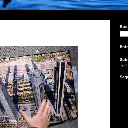
Busc
Ent
Sub
Apún
Seg