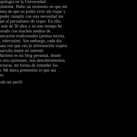
opología en la Universidad
lutense. Hubo un momento en que me
enta de que no podía vivir sin viajar y
 poder cumplir con esta necesidad me
ué al periodismo de viajes. En ello
 más de 30 años y en este tiempo he
borado con muchos medios de
icación tradicionales (prensa escrita,
, televisión). Sin embargo, cada día
asa veo que vez la información viajera
sarrolla mejor en internet.
artinez es mi blog personal, donde
o mis opiniones, mis descubrimientos,
ecturas, mi forma de entender los
s. Mi única pretensión es que sea
ro.
odo mi perfil