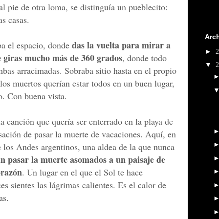
al pie de otra loma, se distinguía un pueblecito:
as casas.
Arch
das la vuelta para mirar a
ba el espacio, donde
►
ue giras mucho más de 360 grados
, donde todo
▼
umbas arracimadas. Sobraba sitio hasta en el propio
los muertos querían estar todos en un buen lugar,
lo. Con buena vista.
 canción que quería ser enterrado en la playa de
nsación de pasar la muerte de vacaciones. Aquí, en
e los Andes argentinos, una aldea de la que nunca
an pasar la muerte asomados a un paisaje de
orazón
. Un lugar en el que el Sol te hace
es sientes las lágrimas calientes. Es el calor de
das.