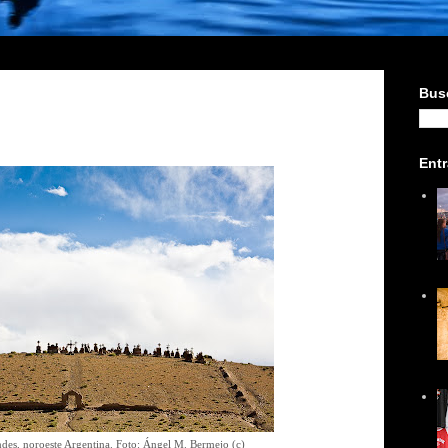
Busc
Ent
des, noroeste Argentina. Foto: Ángel M. Bermejo (c)