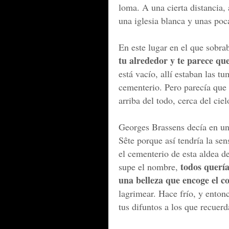
loma. A una cierta distancia, 
una iglesia blanca y unas poc
En este lugar en el que sobra
tu alrededor y te parece q
está vacío, allí estaban las t
cementerio. Pero parecía que 
arriba del todo, cerca del cie
Georges Brassens decía en una
Sête porque así tendría la se
el cementerio de esta aldea d
todos querí
supe el nombre,
una belleza que encoge el c
lagrimear. Hace frío, y entonc
tus difuntos a los que recuer