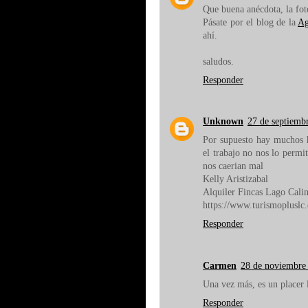
Que buena anécdota, la foto
Pásate por el blog de la
Ag
ahí.
saludos.
Responder
Unknown
27 de septiembr
Por supuesto hay muchos 
el trabajo no nos lo perm
nos caerian mal
Kelly Aristizabal
Alquiler Fincas Lago Cali
https://www.turismopluslc
Responder
Carmen
28 de noviembre 
Una vez más, es un placer
Responder