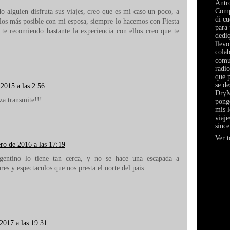
Antr
Comp
do alguien disfruta sus viajes, creo que es mi caso un poco, a
di cu
los más posible con mi esposa, siempre lo hacemos con Fiesta
para
te recomiendo bastante la experiencia con ellos creo que te
dediq
llevo
cola
comun
radio
que p
se de
 2015 a las 2:56
DryM
za transmite!!!
pong
mis l
viaje
since
Ver t
ro de 2016 a las 17:19
entino lo tiene tan cerca, y no se hace una escapada a
es y espectaculos que nos presta el norte del pais.
2017 a las 19:31