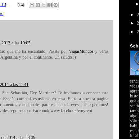
1:18
io
►
►
►
 2013 a las 19:05
Sob
rdad que me ha encantado. Pásate por
ViajarMundos
y verás
r Argentina y por el continente. Un saludo ;)
senci
2014 a las 11:41
vidas
apre
n San Sebastián, Dry Martinez? Te invitamos a conocer esta
histo
de España como si estuvieras en casa. Entra a nuestra página
que e
rtamentos vacacionales para estancias breves. ¡Te esperamos!
senti
ides seguirnos en Facebook www.facebook/emyrent
tambi
algo 
sólo 
habi
estab
local
 de 2014 a las 23:39