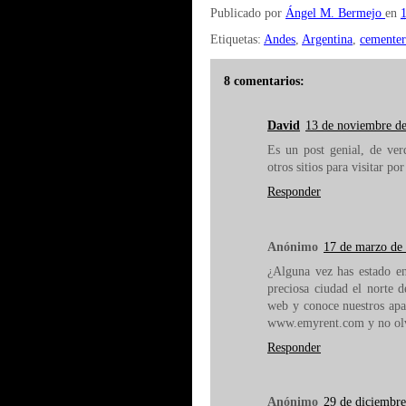
Publicado por
Ángel M. Bermejo
en
Etiquetas:
Andes
,
Argentina
,
cementer
8 comentarios:
David
13 de noviembre de
Es un post genial, de ve
otros sitios para visitar po
Responder
Anónimo
17 de marzo de 
¿Alguna vez has estado e
preciosa ciudad el norte 
web y conoce nuestros apa
www.emyrent.com y no olv
Responder
Anónimo
29 de diciembre