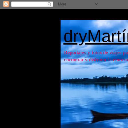
dryMart
Reportajes y fotos de viajes po
encontrar y disfrutar la emoció