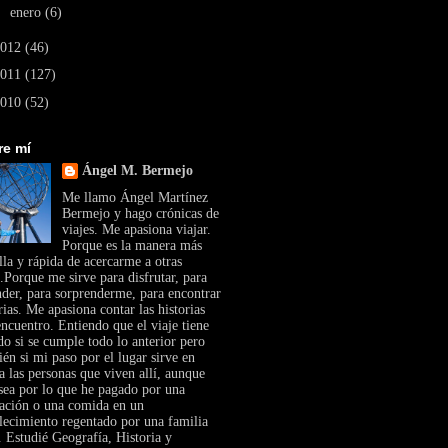
►
enero
(6)
2012
(46)
2011
(127)
2010
(52)
re mí
Ángel M. Bermejo
Me llamo Ángel Martínez
Bermejo y hago crónicas de
viajes. Me apasiona viajar.
Porque es la manera más
lla y rápida de acercarme a otras
.Porque me sirve para disfrutar, para
nder, para sorprenderme, para encontrar
rias. Me apasiona contar las historias
ncuentro. Entiendo que el viaje tiene
do si se cumple todo lo anterior pero
én si mi paso por el lugar sirve en
a las personas que viven allí, aunque
sea por lo que he pagado por una
tación o una comida en un
lecimiento regentado por una familia
. Estudié Geografía, Historia y